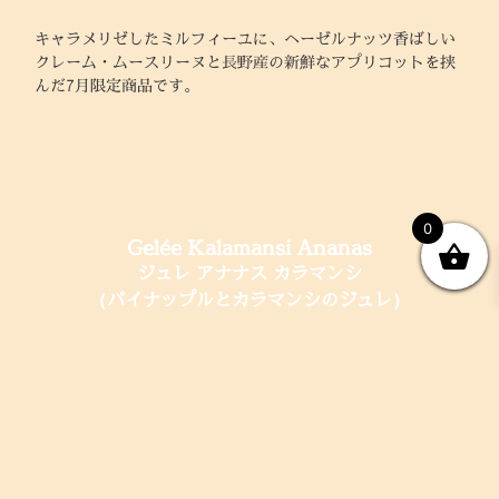
キャラメリゼしたミルフィーユに、ヘーゼルナッツ香ばしい
クレーム・ムースリーヌと長野産の新鮮なアプリコットを挟
んだ
7
月限定商品です。
0
Gelée Kalamansi Ananas
ジュレ アナナス カラマンシ
（パイナップルとカラマンシのジュレ）
カラマンシ風味のさっぱりとしたクリームをベースに、パイ
ナップルとパッションフルーツをカラマンシのジュレで詰め
こみました。今夏の限定商品です。