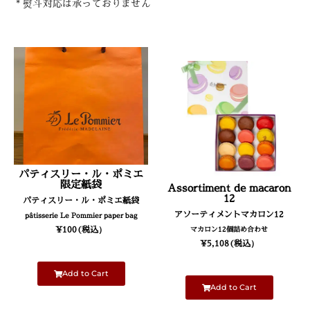
* 熨斗対応は承っておりません
フレデリック・マドレーヌのマ
カロン人気の定番フレーバーお
パティスリー・ル・ポミエ
すすめ９種の詰め合わせです。
限定紙袋
Assortiment de macaron
12
パティスリー・ル・ポミエ紙袋
アソーティメントマカロン12
pâtisserie Le Pommier paper bag
¥
100
(税込）
マカロン12個詰め合わせ
¥
5,108
(税込）
Add to Cart
Add to Cart