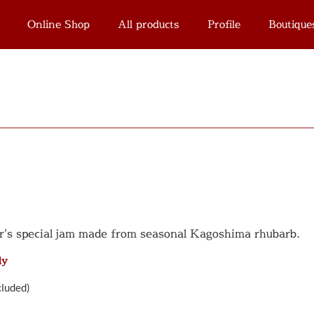
Online Shop
All products
Profile
Boutique
's special jam made from seasonal Kagoshima rhubarb.
ly
cluded)