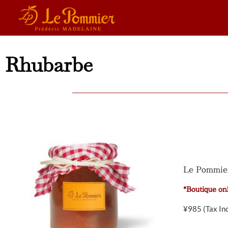
Rhubarbe
Le Pommier
*Boutique on
¥
985
(Tax In