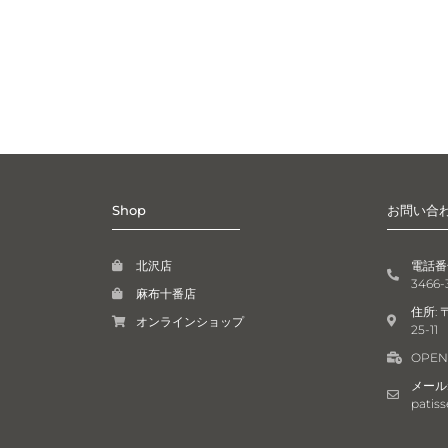
Shop
お問い合
北沢店
電話番号:
3466-
麻布十番店
住所: 
オンラインショップ
25-11
OPEN:
メール: 
patiss