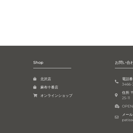
Shop
お問い合
北沢店
電話番号:
3466-
麻布十番店
住所: 
オンラインショップ
25-11
OPEN:
メール: 
patiss