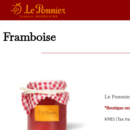
Framboise
Le Pommier
*Boutique on
¥
985
(Tax In