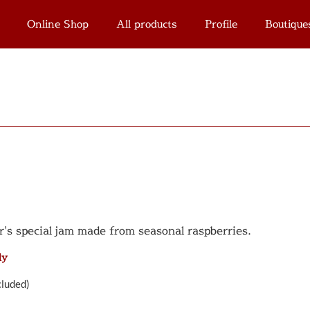
Online Shop
All products
Profile
Boutique
's special jam made from seasonal raspberries.
ly
cluded)