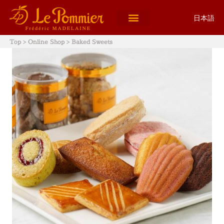
日本語
Top
>
Online Shop
> Baked Sweets